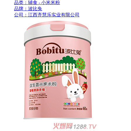
品类：辅食 - 小米米粉
品牌：波比兔
公司：江西齐慧乐实业有限公司