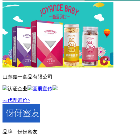
山东嘉一食品有限公司
认证企业
画册宣传
去代理询价>
品牌：
伢伢蜜友