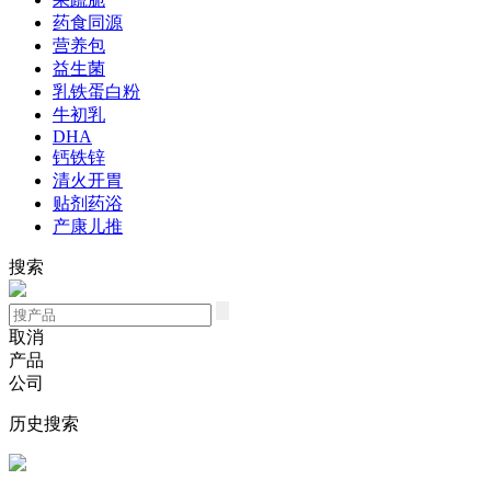
药食同源
营养包
益生菌
乳铁蛋白粉
牛初乳
DHA
钙铁锌
清火开胃
贴剂药浴
产康儿推
搜索
取消
产品
公司
历史搜索