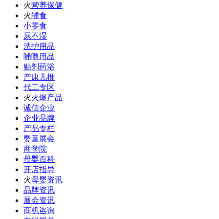
火
营养保健
火
辅食
小零食
尿不湿
洗护用品
哺喂用品
贴剂药浴
产康儿推
代工专区
火
火爆产品
诚信企业
企业品牌
产品专栏
婴童展会
商学院
母婴百科
开店指导
火
母婴资讯
品牌资讯
展会资讯
商机咨询