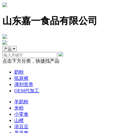
山东嘉一食品有限公司
点击下方分类，快捷找产品
奶粉
纸尿裤
滴剂营养
OEM代加工
羊奶粉
米粉
小零食
山楂
溶豆豆
果蔬脆