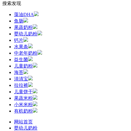
搜索发现
藻油DHA
鱼肠
果蔬奶粉
婴幼儿奶粉
钙片
水果条
中老年奶粉
益生菌
儿童奶粉
海苔
清清宝
拉拉裤
儿童饼干
果蔬米粉
小米米粉
有机奶粉
网站首页
婴幼儿奶粉