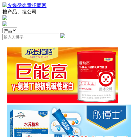
搜产品、搜公司