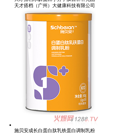
天才搭档（广州）大健康科技有限公司
施贝安成长白蛋白肽乳铁蛋白调制乳粉