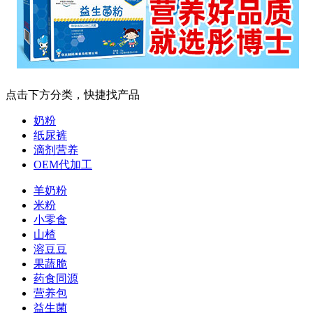
点击下方分类，快捷找产品
奶粉
纸尿裤
滴剂营养
OEM代加工
羊奶粉
米粉
小零食
山楂
溶豆豆
果蔬脆
药食同源
营养包
益生菌