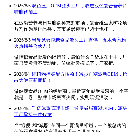
2026/8/6
双色压片OEM源头工厂，双层双色复合营养片
特膳代加工
在运动营养与日常膳食补充剂市场，复合维生素矿物质
片剂作为基础品类，其市场渗透率已趋于饱和。...
2026/8/5
当餐见效控糖食品源头工厂直供！五木合方粉
火热招募合伙人！
做控糖食品批发的经销商，最怕什么？货压在手里，厂
家只管发货不管动销。传统批发模式下，厂家把...
2026/8/4
纯植物控糖配方招商！减少血糖波动OEM，抢
占大健康新商机！
做健康食品OEM的经销商，最近两年感受最深的一个字
就是：卷。贴牌市场表面热闹，实则暗流涌动...
2026/8/3
千亿体重管理市场！通便减脂膏滋OEM，源头
工厂承接一件代发
当“通便”和“减脂”在同一个膏滋里相遇，一个被忽略的
蓝海正在爆发,你有没有发现一个现象？身...