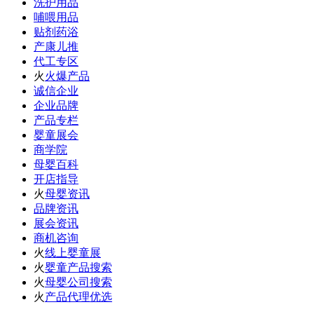
洗护用品
哺喂用品
贴剂药浴
产康儿推
代工专区
火
火爆产品
诚信企业
企业品牌
产品专栏
婴童展会
商学院
母婴百科
开店指导
火
母婴资讯
品牌资讯
展会资讯
商机咨询
火
线上婴童展
火
婴童产品搜索
火
母婴公司搜索
火
产品代理优选