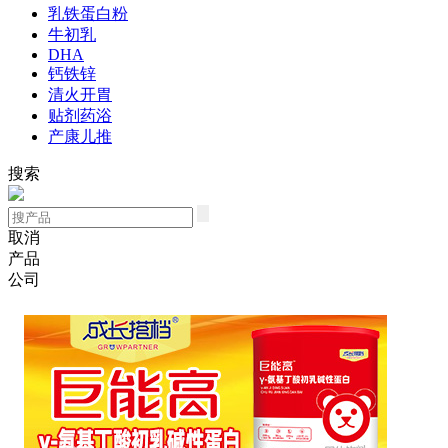
乳铁蛋白粉
牛初乳
DHA
钙铁锌
清火开胃
贴剂药浴
产康儿推
搜索
取消
产品
公司