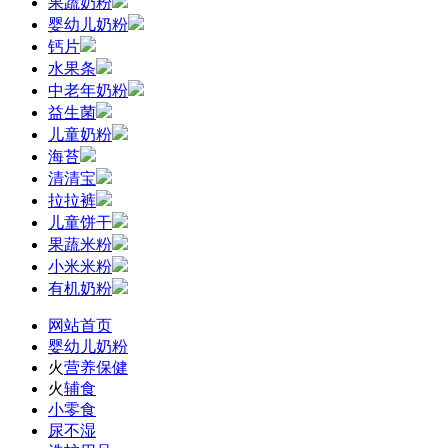
果蔬奶粉
婴幼儿奶粉
钙片
水果条
中老年奶粉
益生菌
儿童奶粉
海苔
清清宝
拉拉裤
儿童饼干
果蔬米粉
小米米粉
有机奶粉
网站首页
婴幼儿奶粉
火
营养保健
火
辅食
小零食
尿不湿