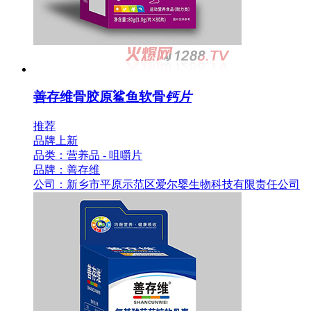
善存维骨胶原鲨鱼软骨
钙片
推荐
品牌上新
品类：营养品 - 咀嚼片
品牌：善存维
公司：新乡市平原示范区爱尔婴生物科技有限责任公司