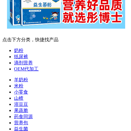
点击下方分类，快捷找产品
奶粉
纸尿裤
滴剂营养
OEM代加工
羊奶粉
米粉
小零食
山楂
溶豆豆
果蔬脆
药食同源
营养包
益生菌