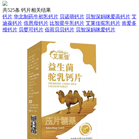
共
525
条
钙片
相关结果
钙片
华北制药牛初乳钙片
贝诺萌钙片
贝智深妈咪爱高钙片
艾
迪葆钙片
倍恩母钙片
比智星牛乳钙片
艾莱佳驼乳钙片
肯爱多
维钙片
贝婴可钙片
佰荷贝贝钙片
贝智深妈咪爱钙片