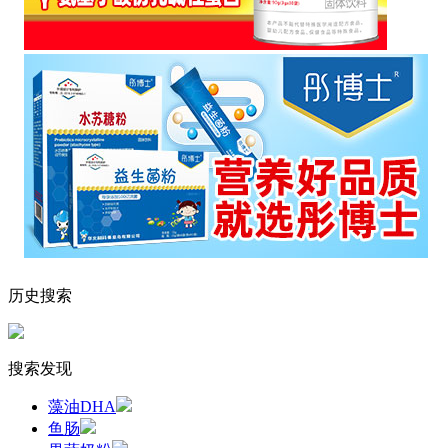
历史搜索
搜索发现
藻油DHA
鱼肠