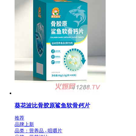
葵花波比骨胶原鲨鱼软骨
钙片
推荐
品牌上新
品类：营养品 - 咀嚼片