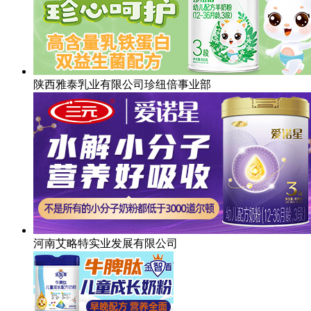
陕西雅泰乳业有限公司珍纽倍事业部
河南艾略特实业发展有限公司