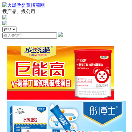
搜产品、搜公司