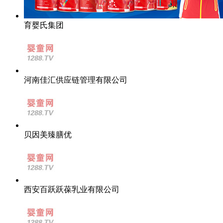
贝因美股份有限公司
育婴氏集团