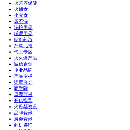
火
营养保健
火
辅食
小零食
尿不湿
洗护用品
哺喂用品
贴剂药浴
产康儿推
代工专区
火
火爆产品
诚信企业
企业品牌
产品专栏
婴童展会
商学院
母婴百科
开店指导
火
母婴资讯
品牌资讯
展会资讯
商机咨询