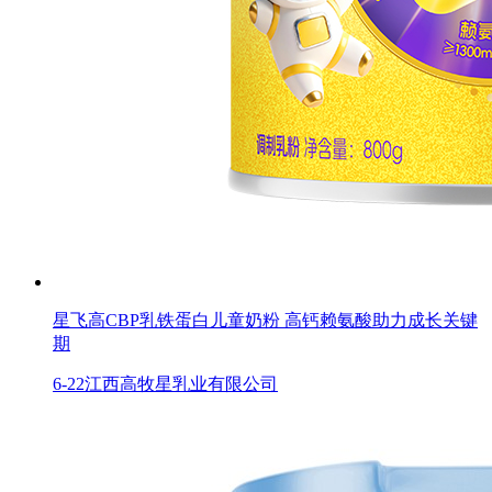
星飞高CBP乳铁蛋白儿童奶粉 高钙赖氨酸助力成长关键
期
6-22
江西高牧星乳业有限公司