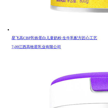
星飞高CBP乳铁蛋白儿童奶粉 生牛乳配方匠心工艺
7-09
江西高牧星乳业有限公司