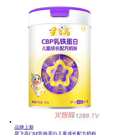
品牌上新
星飞高CBP乳铁蛋白儿童成长配方奶粉