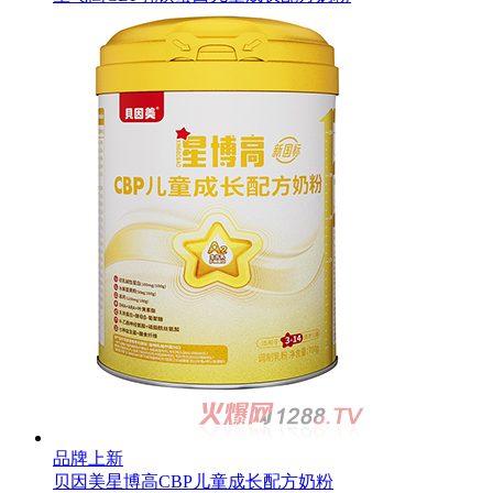
品牌上新
贝因美星博高CBP儿童成长配方奶粉