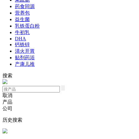
药食同源
营养包
益生菌
乳铁蛋白粉
牛初乳
DHA
钙铁锌
清火开胃
贴剂药浴
产康儿推
搜索
取消
产品
公司
历史搜索