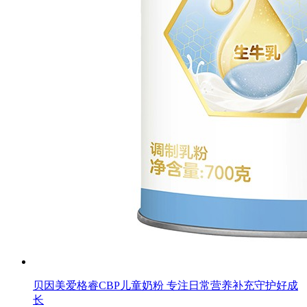
贝因美爱格睿CBP儿童奶粉 专注日常营养补充守护好成
长