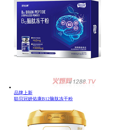
品牌上新
聪贝冠妍佑康B12脑肽冻干粉