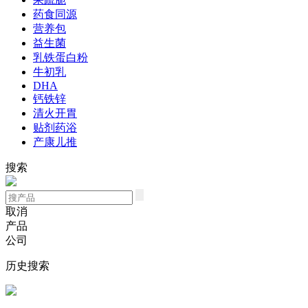
药食同源
营养包
益生菌
乳铁蛋白粉
牛初乳
DHA
钙铁锌
清火开胃
贴剂药浴
产康儿推
搜索
取消
产品
公司
历史搜索