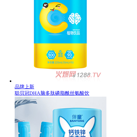
品牌上新
聪贝冠DHA脑多肽磷脂酰丝氨酸饮