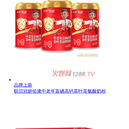
品牌上新
聪贝冠妍佑康中老年富硒高钙茶叶茶氨酸奶粉