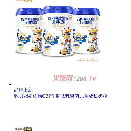
品牌上新
聪贝冠妍佑康CBP牛脾肽乳酸菌儿童成长奶粉