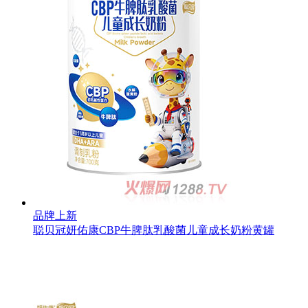
品牌上新
聪贝冠妍佑康CBP牛脾肽乳酸菌儿童成长奶粉黄罐