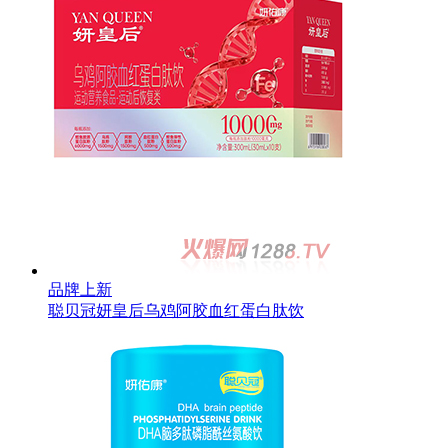
品牌上新
聪贝冠妍皇后乌鸡阿胶血红蛋白肽饮