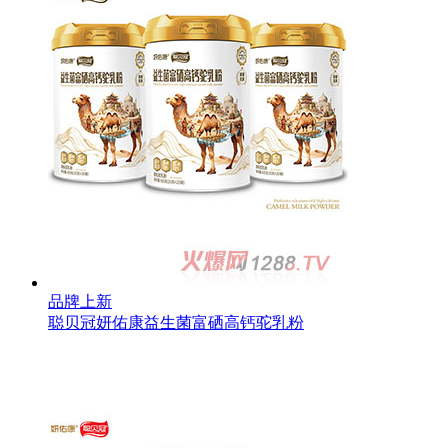
品牌上新
聪贝冠妍佑康益生菌富硒高钙驼乳粉