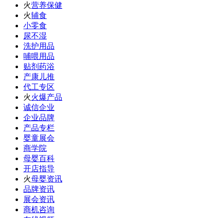
火
营养保健
火
辅食
小零食
尿不湿
洗护用品
哺喂用品
贴剂药浴
产康儿推
代工专区
火
火爆产品
诚信企业
企业品牌
产品专栏
婴童展会
商学院
母婴百科
开店指导
火
母婴资讯
品牌资讯
展会资讯
商机咨询