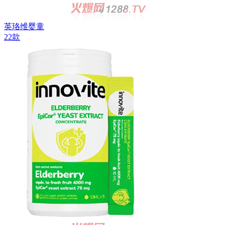
英珞维婴童
22款