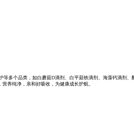
等多个品类，如白蘑菇D滴剂、白平菇铁滴剂、海藻钙滴剂、酵母锌
，营养纯净，亲和好吸收，为健康成长护航。