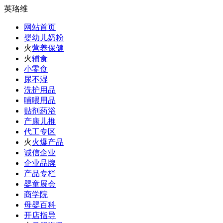
英珞维
网站首页
婴幼儿奶粉
火
营养保健
火
辅食
小零食
尿不湿
洗护用品
哺喂用品
贴剂药浴
产康儿推
代工专区
火
火爆产品
诚信企业
企业品牌
产品专栏
婴童展会
商学院
母婴百科
开店指导