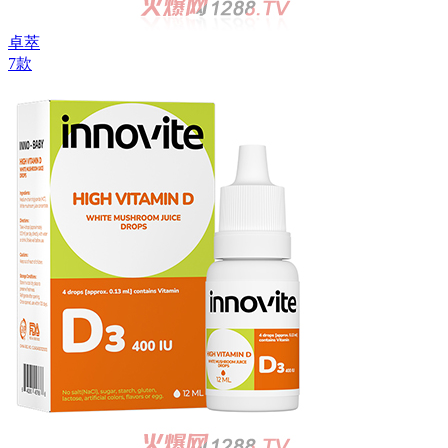
卓萃
7款