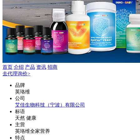
首页
介绍
产品
资讯
招商
去代理询价>
品牌
英珞维
公司
艾佳生物科技（宁波）有限公司
标语
天然 健康
主营
英珞维全家营养
特点