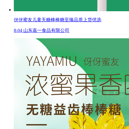
伢伢蜜友儿童无糖棒棒糖至臻品质上货优选
8-04
山东嘉一食品有限公司