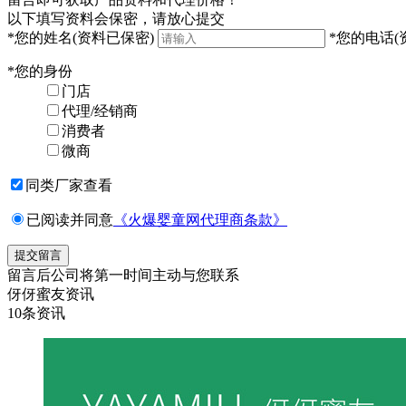
以下填写资料会保密，请放心提交
*
您的姓名
(资料已保密)
*
您的电话
(
*
您的身份
门店
代理/经销商
消费者
微商
同类厂家查看
已阅读并同意
《火爆婴童网代理商条款》
留言后公司将第一时间主动与您联系
伢伢蜜友资讯
10
条资讯