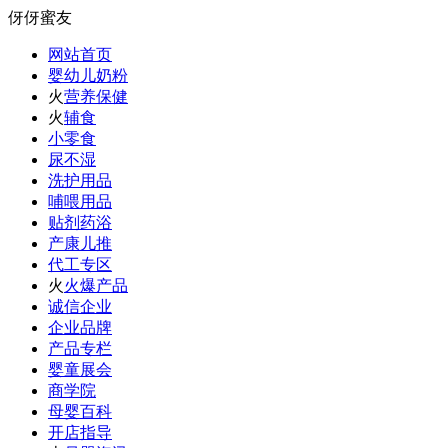
伢伢蜜友
网站首页
婴幼儿奶粉
火
营养保健
火
辅食
小零食
尿不湿
洗护用品
哺喂用品
贴剂药浴
产康儿推
代工专区
火
火爆产品
诚信企业
企业品牌
产品专栏
婴童展会
商学院
母婴百科
开店指导