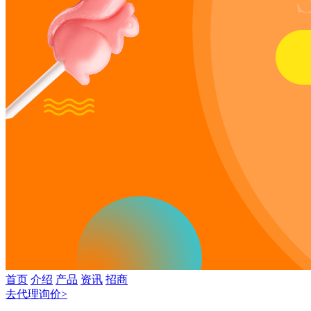
首页
介绍
产品
资讯
招商
去代理询价>