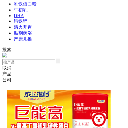
乳铁蛋白粉
牛初乳
DHA
钙铁锌
清火开胃
贴剂药浴
产康儿推
搜索
取消
产品
公司