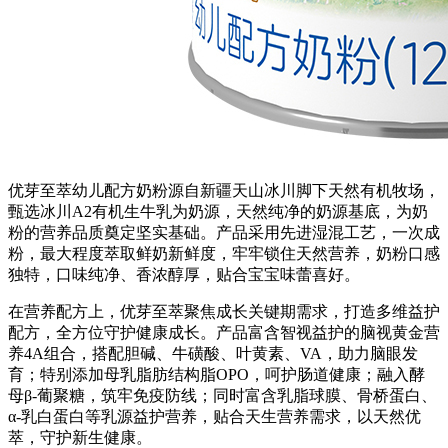
优芽至萃幼儿配方奶粉源自新疆天山冰川脚下天然有机牧场，
甄选冰川A2有机生牛乳为奶源，天然纯净的奶源基底，为奶
粉的营养品质奠定坚实基础。产品采用先进湿混工艺，一次成
粉，最大程度萃取鲜奶新鲜度，牢牢锁住天然营养，奶粉口感
独特，口味纯净、香浓醇厚，贴合宝宝味蕾喜好。
在营养配方上，优芽至萃聚焦成长关键期需求，打造多维益护
配方，全方位守护健康成长。产品富含智视益护的脑视黄金营
养4A组合，搭配胆碱、牛磺酸、叶黄素、VA，助力脑眼发
育；特别添加母乳脂肪结构脂OPO，呵护肠道健康；融入酵
母β-葡聚糖，筑牢免疫防线；同时富含乳脂球膜、骨桥蛋白、
α-乳白蛋白等乳源益护营养，贴合天生营养需求，以天然优
萃，守护新生健康。