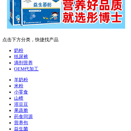
点击下方分类，快捷找产品
奶粉
纸尿裤
滴剂营养
OEM代加工
羊奶粉
米粉
小零食
山楂
溶豆豆
果蔬脆
药食同源
营养包
益生菌