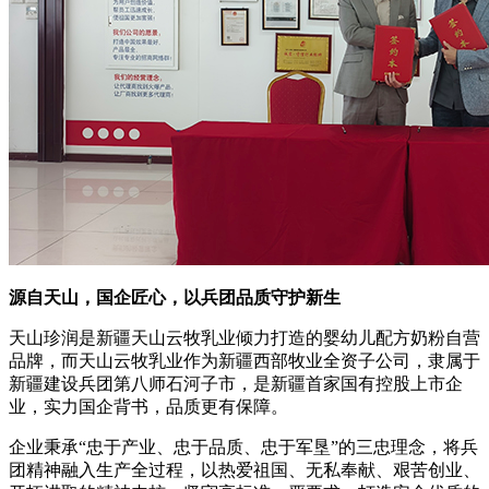
源自天山，国企匠心，以兵团品质守护新生
天山珍润是新疆天山云牧乳业倾力打造的婴幼儿配方奶粉自营
品牌，而天山云牧乳业作为新疆西部牧业全资子公司，隶属于
新疆建设兵团第八师石河子市，是新疆首家国有控股上市企
业，实力国企背书，品质更有保障。
企业秉承“忠于产业、忠于品质、忠于军垦”的三忠理念，将兵
团精神融入生产全过程，以热爱祖国、无私奉献、艰苦创业、