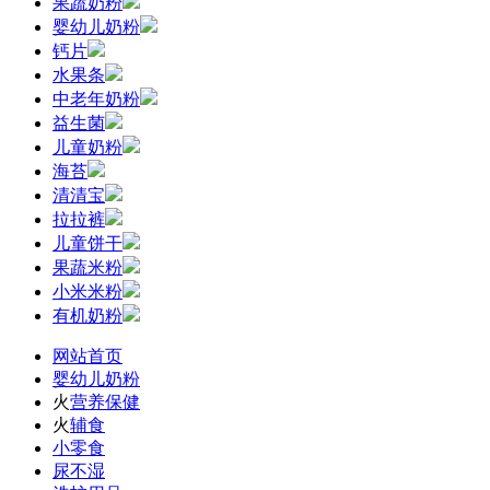
果蔬奶粉
婴幼儿奶粉
钙片
水果条
中老年奶粉
益生菌
儿童奶粉
海苔
清清宝
拉拉裤
儿童饼干
果蔬米粉
小米米粉
有机奶粉
网站首页
婴幼儿奶粉
火
营养保健
火
辅食
小零食
尿不湿