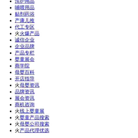
洗护用品
哺喂用品
贴剂药浴
产康儿推
代工专区
火
火爆产品
诚信企业
企业品牌
产品专栏
婴童展会
商学院
母婴百科
开店指导
火
母婴资讯
品牌资讯
展会资讯
商机咨询
火
线上婴童展
火
婴童产品搜索
火
母婴公司搜索
火
产品代理优选