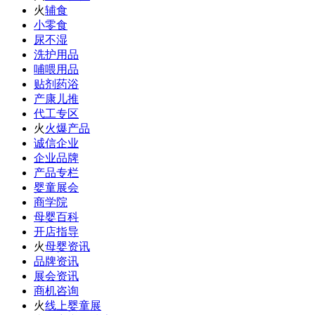
火
辅食
小零食
尿不湿
洗护用品
哺喂用品
贴剂药浴
产康儿推
代工专区
火
火爆产品
诚信企业
企业品牌
产品专栏
婴童展会
商学院
母婴百科
开店指导
火
母婴资讯
品牌资讯
展会资讯
商机咨询
火
线上婴童展