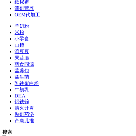
纸尿裤
滴剂营养
OEM代加工
羊奶粉
米粉
小零食
山楂
溶豆豆
果蔬脆
药食同源
营养包
益生菌
乳铁蛋白粉
牛初乳
DHA
钙铁锌
清火开胃
贴剂药浴
产康儿推
搜索