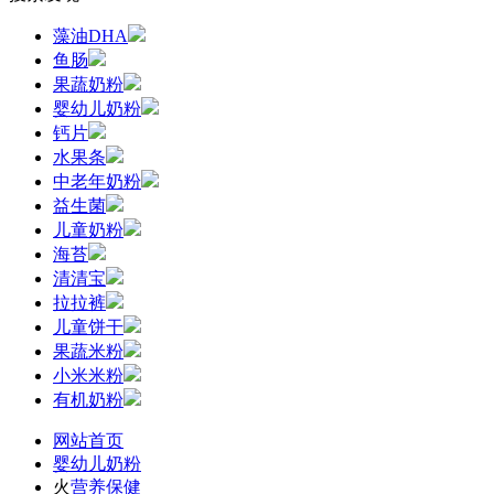
藻油DHA
鱼肠
果蔬奶粉
婴幼儿奶粉
钙片
水果条
中老年奶粉
益生菌
儿童奶粉
海苔
清清宝
拉拉裤
儿童饼干
果蔬米粉
小米米粉
有机奶粉
网站首页
婴幼儿奶粉
火
营养保健