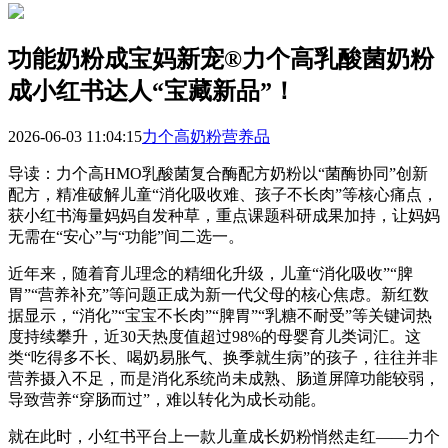
功能奶粉成宝妈新宠®力个高乳酸菌奶粉
成小红书达人“宝藏新品”！
2026-06-03 11:04:15
力个高奶粉营养品
导读：力个高HMO乳酸菌复合酶配方奶粉以“菌酶协同”创新
配方，精准破解儿童“消化吸收难、孩子不长肉”等核心痛点，
获小红书海量妈妈自发种草，重点课题科研成果加持，让妈妈
无需在“安心”与“功能”间二选一。
近年来，随着育儿理念的精细化升级，儿童“消化吸收”“脾
胃”“营养补充”等问题正成为新一代父母的核心焦虑。新红数
据显示，“消化”“宝宝不长肉”“脾胃”“乳糖不耐受”等关键词热
度持续攀升，近30天热度值超过98%的母婴育儿类词汇。这
类“吃得多不长、喝奶易胀气、换季就生病”的孩子，往往并非
营养摄入不足，而是消化系统尚未成熟、肠道屏障功能较弱，
导致营养“穿肠而过”，难以转化为成长动能。
就在此时，小红书平台上一款儿童成长奶粉悄然走红——力个