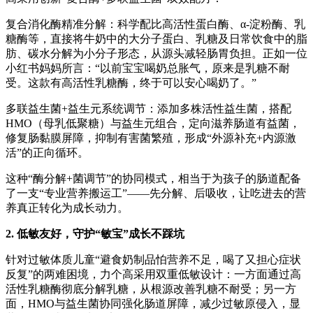
复合消化酶精准分解：科学配比高活性蛋白酶、α-淀粉酶、乳
糖酶等，直接将牛奶中的大分子蛋白、乳糖及日常饮食中的脂
肪、碳水分解为小分子形态，从源头减轻肠胃负担。正如一位
小红书妈妈所言：“以前宝宝喝奶总胀气，原来是乳糖不耐
受。这款有高活性乳糖酶，终于可以安心喝奶了。”
多联益生菌+益生元系统调节：添加多株活性益生菌，搭配
HMO（母乳低聚糖）与益生元组合，定向滋养肠道有益菌，
修复肠黏膜屏障，抑制有害菌繁殖，形成“外源补充+内源激
活”的正向循环。
这种“酶分解+菌调节”的协同模式，相当于为孩子的肠道配备
了一支“专业营养搬运工”——先分解、后吸收，让吃进去的营
养真正转化为成长动力。
2. 低敏友好，守护“敏宝”成长不踩坑
针对过敏体质儿童“避食奶制品怕营养不足，喝了又担心症状
反复”的两难困境，力个高采用双重低敏设计：一方面通过高
活性乳糖酶彻底分解乳糖，从根源改善乳糖不耐受；另一方
面，HMO与益生菌协同强化肠道屏障，减少过敏原侵入，显