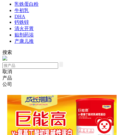
乳铁蛋白粉
牛初乳
DHA
钙铁锌
清火开胃
贴剂药浴
产康儿推
搜索
取消
产品
公司