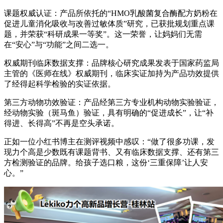
课题权威认证：产品所依托的“HMO乳酸菌复合酶配方奶粉在
促进儿童消化吸收与改善过敏体质”研究，已获批规划重点课
题，并荣获“科研成果一等奖”。这一荣誉，让妈妈们无需
在“安心”与“功能”之间二选一。
权威期刊临床数据支撑：品牌核心研究成果发表于国家药监局
主管的《医师在线》权威期刊，临床实证加持为产品功效提供
了经得起科学检验的实证依据。
第三方动物功效验证：产品经第三方专业机构动物实验验证，
经动物实验（斑马鱼）验证，具有明确的“促进成长”，让“补
得进、长得高”不再是空头承诺。
正如一位小红书博主在测评视频中感叹：“做了很多功课，发
现力个高是少数既有课题背书、又有临床数据支撑、还有第三
方检测验证的品牌。给孩子选口粮，这份‘三重保障’让人安
心。”