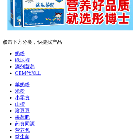
点击下方分类，快捷找产品
奶粉
纸尿裤
滴剂营养
OEM代加工
羊奶粉
米粉
小零食
山楂
溶豆豆
果蔬脆
药食同源
营养包
益生菌