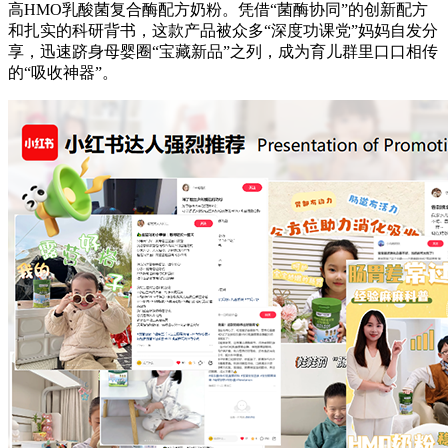
高HMO乳酸菌复合酶配方奶粉。凭借“菌酶协同”的创新配方
和扎实的科研背书，这款产品被众多“深度功课党”妈妈自发分
享，迅速跻身母婴圈“宝藏新品”之列，成为育儿群里口口相传
的“吸收神器”。