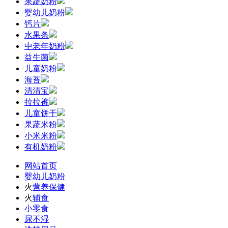
果蔬奶粉
婴幼儿奶粉
钙片
水果条
中老年奶粉
益生菌
儿童奶粉
海苔
清清宝
拉拉裤
儿童饼干
果蔬米粉
小米米粉
有机奶粉
网站首页
婴幼儿奶粉
火
营养保健
火
辅食
小零食
尿不湿