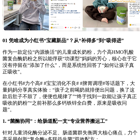
01 凭啥成为小红书“宝藏新品”？从“补得多”到“吸得进”
作为一款定位“内源焕活”的儿童成长奶粉，力个高HMO乳酸
菌复合酶奶粉之所以能俘获“功课型”妈妈的芳心，核心在于它
没有停留在“添加了什么”，而是系统性回答了“如何让孩子真
正吸收”。
在小红书#力个高# #宝宝消化不良# #脾胃调理#等话题下，大
量妈妈分享真实体验：“孩子之前喝奶就排便出问题，换了这
款后肚子不鼓了，便便也规律了”“终于找到一款能让孩子真正
吸收的奶粉”“之前补那么多钙铁锌全白费，原来是吸收问
题”。
1. “菌酶协同”：给肠道配一支“专业营养搬运工”
针对儿童消化酶分泌不足、肠道菌群失衡两大核心痛点，力个
高采用创新“复合酶+多联益生菌”双效配方：