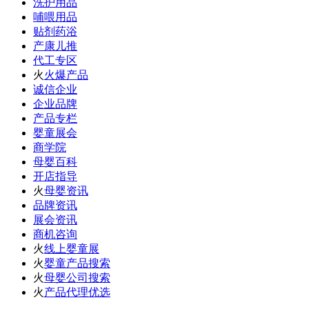
洗护用品
哺喂用品
贴剂药浴
产康儿推
代工专区
火
火爆产品
诚信企业
企业品牌
产品专栏
婴童展会
商学院
母婴百科
开店指导
火
母婴资讯
品牌资讯
展会资讯
商机咨询
火
线上婴童展
火
婴童产品搜索
火
母婴公司搜索
火
产品代理优选