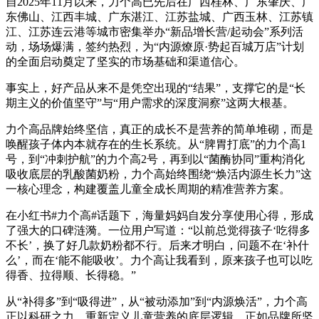
自2025年11月以来，力个高已先后在广西桂林、广东肇庆、广
东佛山、江西丰城、广东湛江、江苏盐城、广西玉林、江苏镇
江、江苏连云港等城市密集举办“新品增长营/起动会”系列活
动，场场爆满，签约热烈，为“内源燎原·势起百城万店”计划
的全面启动奠定了坚实的市场基础和渠道信心。
事实上，好产品从来不是凭空出现的“结果”，支撑它的是“长
期主义的价值坚守”与“用户需求的深度洞察”这两大根基。
力个高品牌始终坚信，真正的成长不是营养的简单堆砌，而是
唤醒孩子体内本就存在的生长系统。从“脾胃打底”的力个高1
号，到“冲刺护航”的力个高2号，再到以“菌酶协同”重构消化
吸收底层的乳酸菌奶粉，力个高始终围绕“焕活内源生长力”这
一核心理念，构建覆盖儿童全成长周期的精准营养方案。
在小红书#力个高#话题下，海量妈妈自发分享使用心得，形成
了强大的口碑涟漪。一位用户写道：“以前总觉得孩子‘吃得多
不长’，换了好几款奶粉都不行。后来才明白，问题不在‘补什
么’，而在‘能不能吸收’。力个高让我看到，原来孩子也可以吃
得香、拉得顺、长得稳。”
从“补得多”到“吸得进”，从“被动添加”到“内源焕活”，力个高
正以科研之力，重新定义儿童营养的底层逻辑。正如品牌所坚