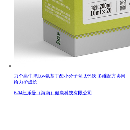
力个高牛脾肽γ-氨基丁酸小分子骨肽钙饮 多维配方协同
给力护成长
6-04
纽乐曼（海南）健康科技有限公司