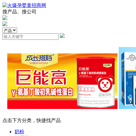
搜产品、搜公司
点击下方分类，快捷找产品
奶粉