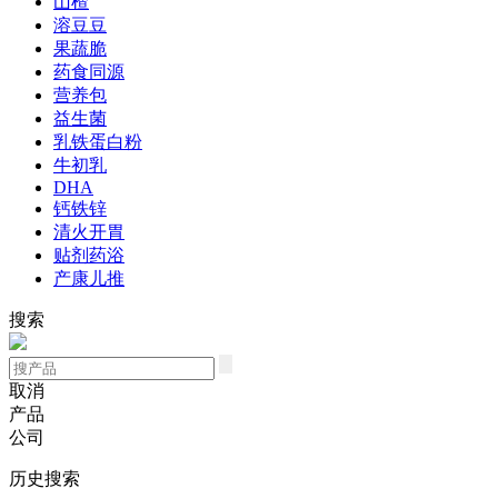
山楂
溶豆豆
果蔬脆
药食同源
营养包
益生菌
乳铁蛋白粉
牛初乳
DHA
钙铁锌
清火开胃
贴剂药浴
产康儿推
搜索
取消
产品
公司
历史搜索