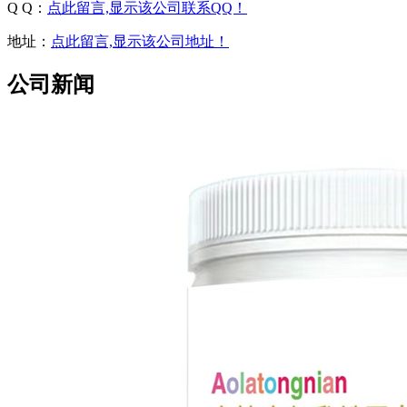
品牌上新
奥拉童年百花咳喘保健贴
查看更多产品
留言即可获取产品资料和代理价格！
以下填写资料会保密，请放心提交
*
您的姓名
(资料已保密)
*
您的电话
(资料已保密)
*
您的身份
门店
代理/经销商
消费者
微商
同类厂家查看
已阅读并同意
《火爆婴童网代理商条款》