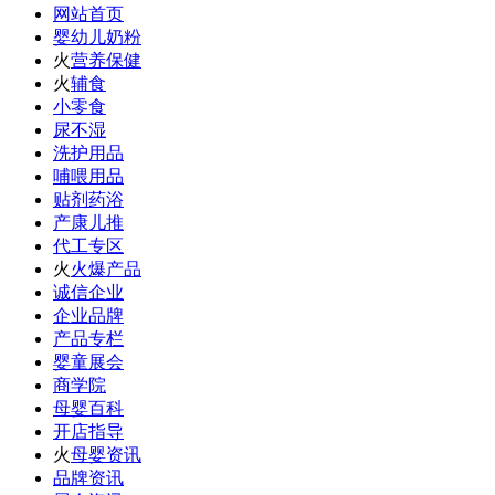
网站首页
婴幼儿奶粉
火
营养保健
火
辅食
小零食
尿不湿
洗护用品
哺喂用品
贴剂药浴
产康儿推
代工专区
火
火爆产品
诚信企业
企业品牌
产品专栏
婴童展会
商学院
母婴百科
开店指导
火
母婴资讯
品牌资讯