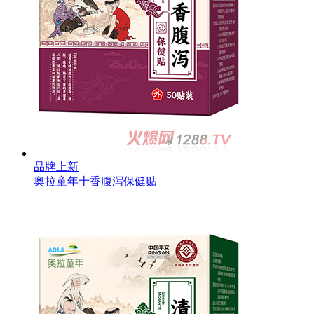
品牌上新
奥拉童年香附健胃消食保健贴