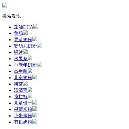
搜索发现
藻油DHA
鱼肠
果蔬奶粉
婴幼儿奶粉
钙片
水果条
中老年奶粉
益生菌
儿童奶粉
海苔
清清宝
拉拉裤
儿童饼干
果蔬米粉
小米米粉
有机奶粉