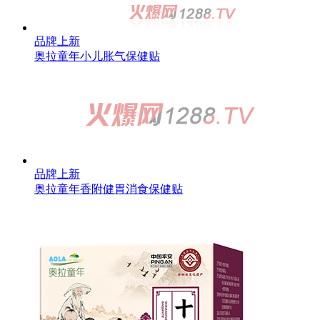
品牌上新
奥拉童年小儿胀气保健贴