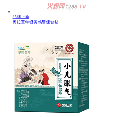
品牌上新
奥拉童年银黄感冒保健贴