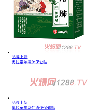
品牌上新
奥拉童年十香腹泻保健贴