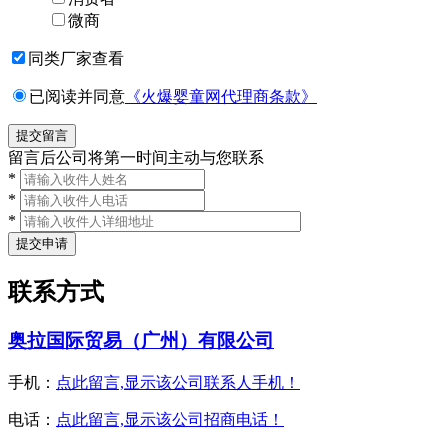
品牌上新
奥拉童年柴桂退热保健贴