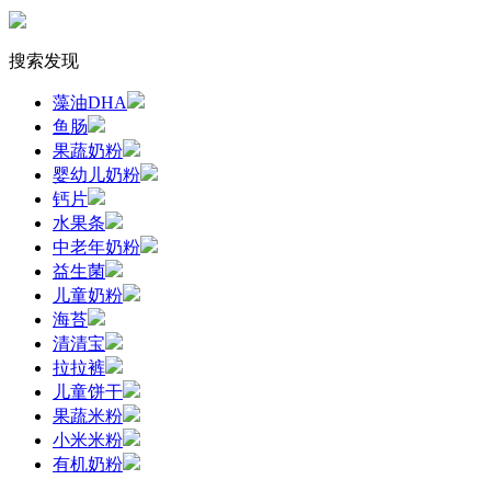
搜索发现
藻油DHA
鱼肠
果蔬奶粉
婴幼儿奶粉
钙片
水果条
中老年奶粉
益生菌
儿童奶粉
海苔
清清宝
拉拉裤
儿童饼干
果蔬米粉
小米米粉
有机奶粉