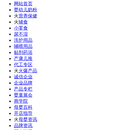
网站首页
婴幼儿奶粉
火
营养保健
火
辅食
小零食
尿不湿
洗护用品
哺喂用品
贴剂药浴
产康儿推
代工专区
火
火爆产品
诚信企业
企业品牌
产品专栏
婴童展会
商学院
母婴百科
开店指导
火
母婴资讯
品牌资讯