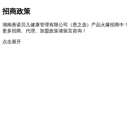
招商政策
湖南善诺贝儿健康管理有限公司（恩之选）产品火爆招商中！
更多招商、代理、加盟政策请留言咨询！
点击展开
留言即可获取产品资料和代理价格！
以下填写资料会保密，请放心提交
*
您的姓名
(资料已保密)
*
您的电话
(资料已保密)
*
您的身份
门店
代理/经销商
消费者
微商
同类厂家查看