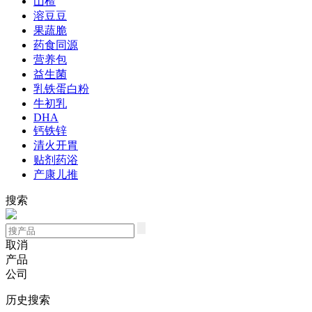
山楂
溶豆豆
果蔬脆
药食同源
营养包
益生菌
乳铁蛋白粉
牛初乳
DHA
钙铁锌
清火开胃
贴剂药浴
产康儿推
搜索
取消
产品
公司
历史搜索