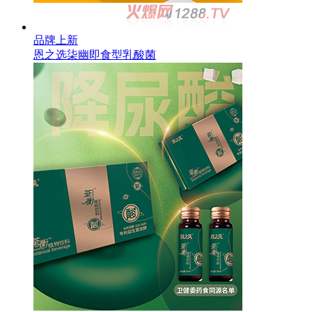
品牌上新
恩之选柒幽即食型乳酸菌