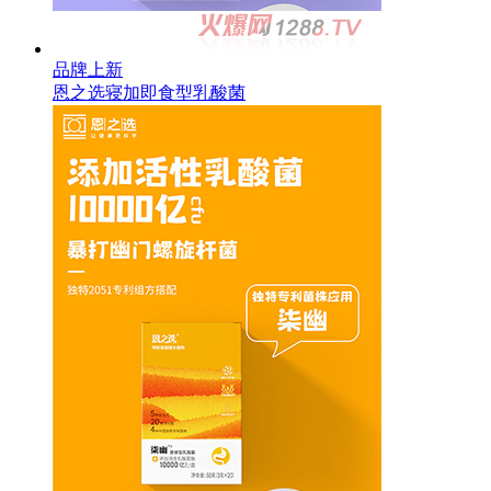
品牌上新
恩之选寝加即食型乳酸菌