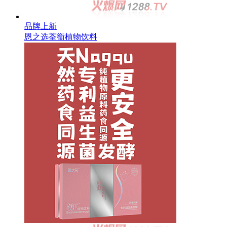
品牌上新
恩之选荃衡植物饮料