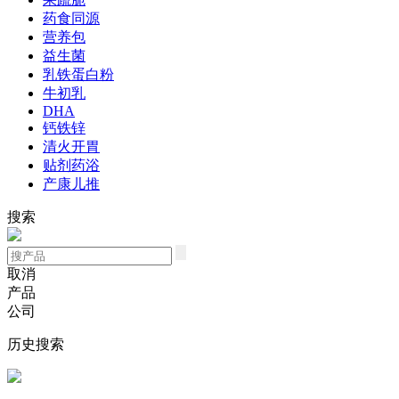
药食同源
营养包
益生菌
乳铁蛋白粉
牛初乳
DHA
钙铁锌
清火开胃
贴剂药浴
产康儿推
搜索
取消
产品
公司
历史搜索