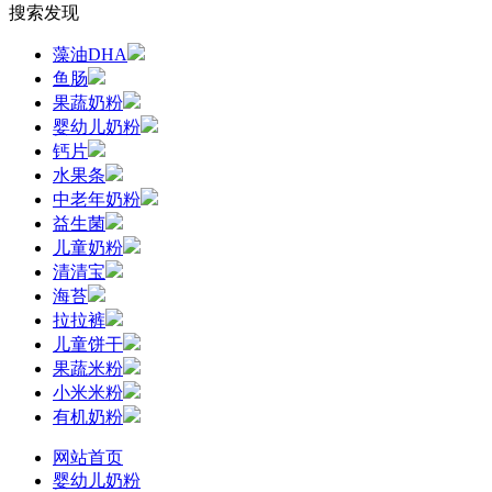
搜索发现
藻油DHA
鱼肠
果蔬奶粉
婴幼儿奶粉
钙片
水果条
中老年奶粉
益生菌
儿童奶粉
清清宝
海苔
拉拉裤
儿童饼干
果蔬米粉
小米米粉
有机奶粉
网站首页
婴幼儿奶粉