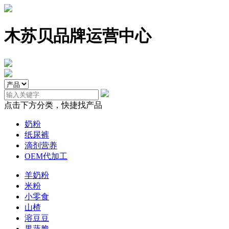
木苏贝品牌运营中心
点击下方分类，快捷找产品
奶粉
纸尿裤
滴剂营养
OEM代加工
羊奶粉
米粉
小零食
山楂
溶豆豆
果蔬脆