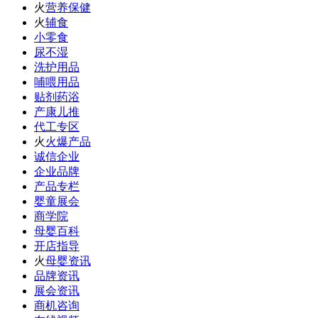
火
营养保健
火
辅食
小零食
尿不湿
洗护用品
哺喂用品
贴剂药浴
产康儿推
代工专区
火
火爆产品
诚信企业
企业品牌
产品专栏
婴童展会
商学院
母婴百科
开店指导
火
母婴资讯
品牌资讯
展会资讯
商机咨询