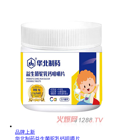
品牌上新
华北制药益生菌驼乳钙咀嚼片