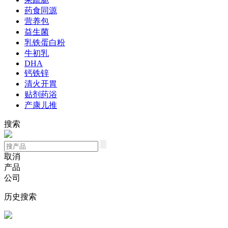
药食同源
营养包
益生菌
乳铁蛋白粉
牛初乳
DHA
钙铁锌
清火开胃
贴剂药浴
产康儿推
搜索
取消
产品
公司
历史搜索