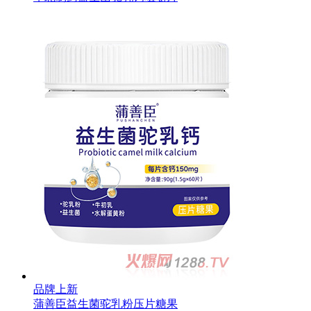
品牌上新
蒲善臣益生菌驼乳粉压片糖果