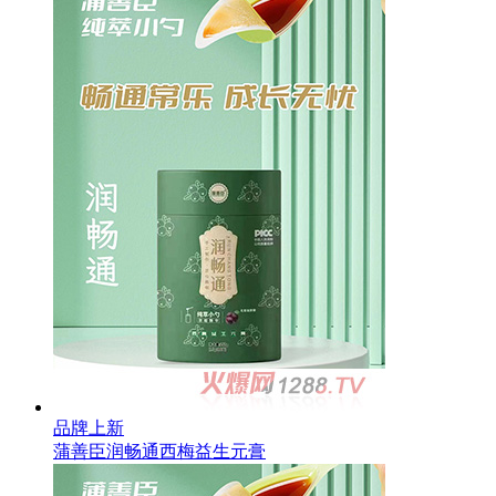
品牌上新
蒲善臣润畅通西梅益生元膏