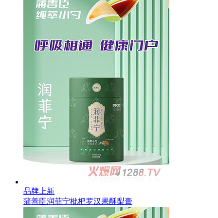
品牌上新
蒲善臣润菲宁枇杷罗汉果酥梨膏