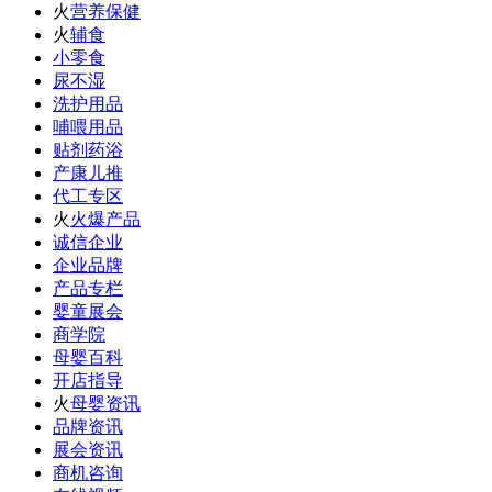
火
营养保健
火
辅食
小零食
尿不湿
洗护用品
哺喂用品
贴剂药浴
产康儿推
代工专区
火
火爆产品
诚信企业
企业品牌
产品专栏
婴童展会
商学院
母婴百科
开店指导
火
母婴资讯
品牌资讯
展会资讯
商机咨询