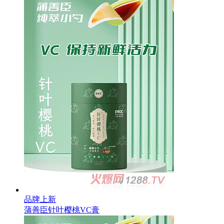
品牌上新
蒲善臣针叶樱桃VC膏