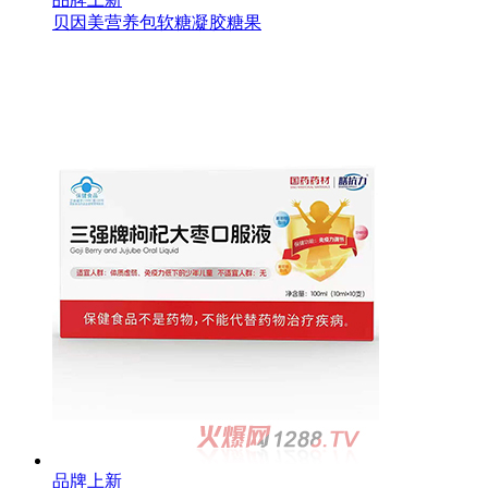
贝因美营养包软糖凝胶糖果
品牌上新