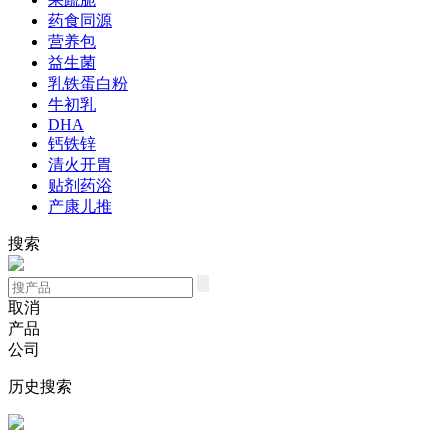
药食同源
营养包
益生菌
乳铁蛋白粉
牛初乳
DHA
钙铁锌
清火开胃
贴剂药浴
产康儿推
搜索
取消
产品
公司
历史搜索