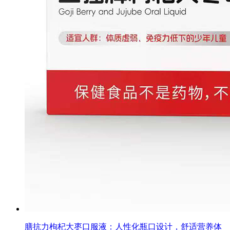
膳抗力枸杞大枣口服液：人性化瓶口设计，舒适营养体