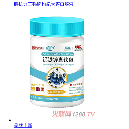
膳抗力三强牌枸杞大枣口服液
品牌上新