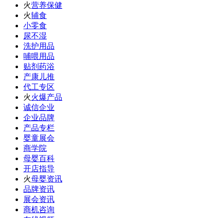
火
营养保健
火
辅食
小零食
尿不湿
洗护用品
哺喂用品
贴剂药浴
产康儿推
代工专区
火
火爆产品
诚信企业
企业品牌
产品专栏
婴童展会
商学院
母婴百科
开店指导
火
母婴资讯
品牌资讯
展会资讯
商机咨询