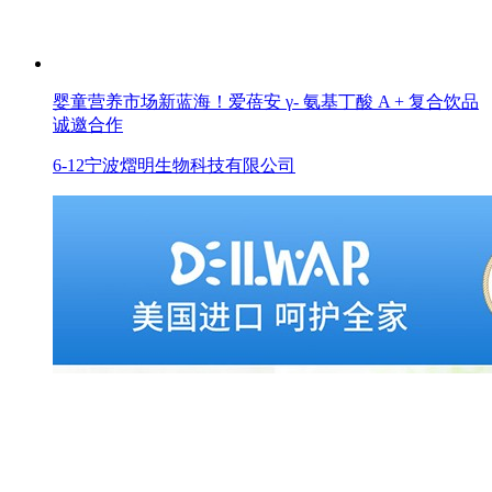
婴童营养市场新蓝海！爱蓓安 γ- 氨基丁酸 A + 复合饮品
诚邀合作
6-12
宁波熠明生物科技有限公司