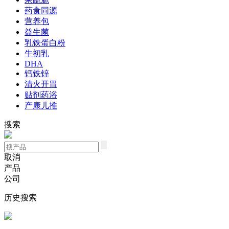
药食同源
营养包
益生菌
乳铁蛋白粉
牛初乳
DHA
钙铁锌
清火开胃
贴剂药浴
产康儿推
搜索
取消
产品
公司
历史搜索