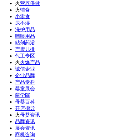
火
营养保健
火
辅食
小零食
尿不湿
洗护用品
哺喂用品
贴剂药浴
产康儿推
代工专区
火
火爆产品
诚信企业
企业品牌
产品专栏
婴童展会
商学院
母婴百科
开店指导
火
母婴资讯
品牌资讯
展会资讯
商机咨询