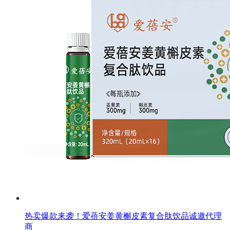
热卖爆款来袭！爱蓓安姜黄槲皮素复合肽饮品诚邀代理
商