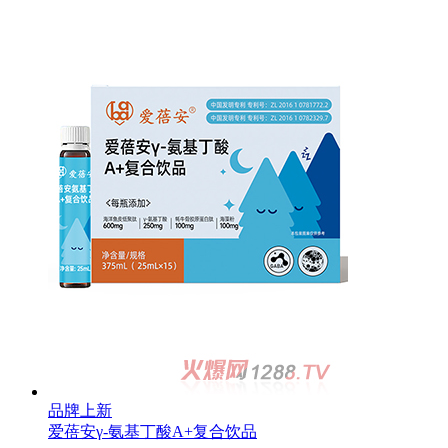
品牌上新
爱蓓安γ-氨基丁酸A+复合饮品