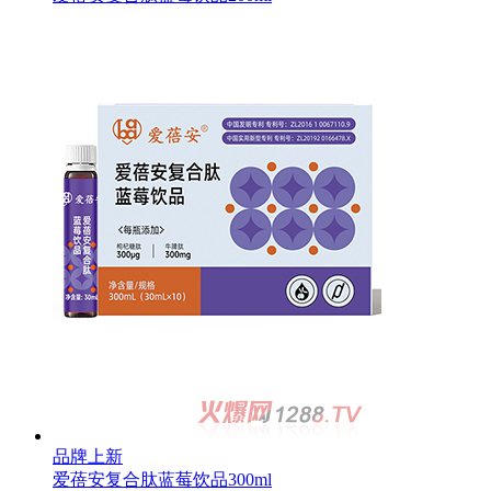
品牌上新
爱蓓安复合肽蓝莓饮品300ml