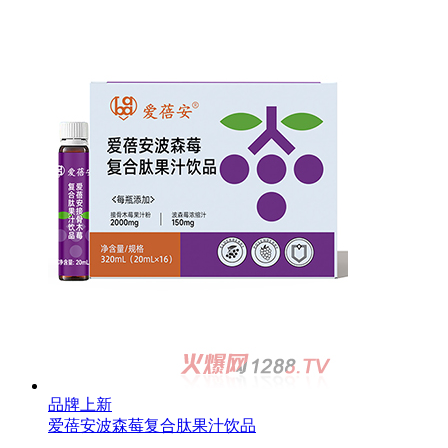
品牌上新
爱蓓安波森莓复合肽果汁饮品