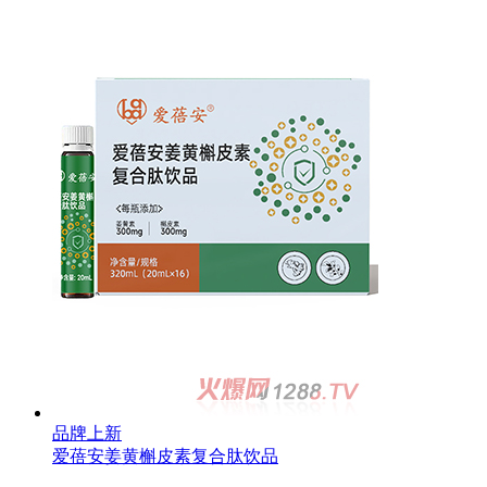
品牌上新
爱蓓安姜黄槲皮素复合肽饮品