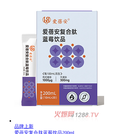
品牌上新
爱蓓安复合肽蓝莓饮品200ml