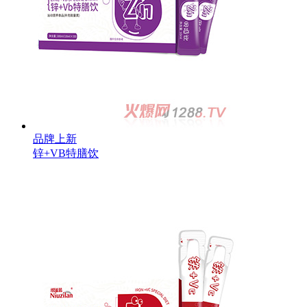
品牌上新
锌+VB特膳饮