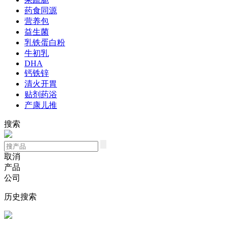
药食同源
营养包
益生菌
乳铁蛋白粉
牛初乳
DHA
钙铁锌
清火开胃
贴剂药浴
产康儿推
搜索
取消
产品
公司
历史搜索