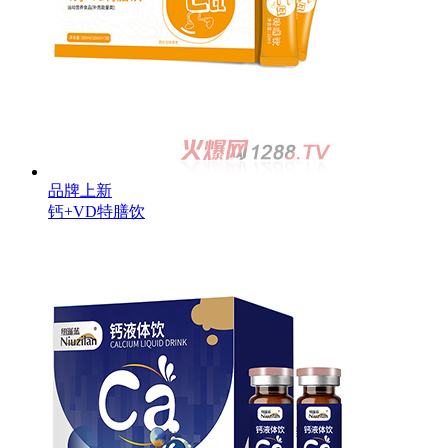
品牌上新
钙+VD特膳饮