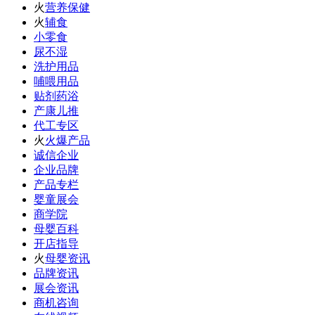
火
营养保健
火
辅食
小零食
尿不湿
洗护用品
哺喂用品
贴剂药浴
产康儿推
代工专区
火
火爆产品
诚信企业
企业品牌
产品专栏
婴童展会
商学院
母婴百科
开店指导
火
母婴资讯
品牌资讯
展会资讯
商机咨询