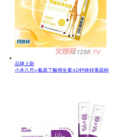
品牌上新
小木八尺γ-氨基丁酸维生素AD钙铁锌果蔬粉