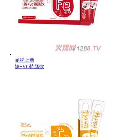
品牌上新
铁+VC特膳饮