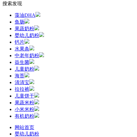
搜索发现
藻油DHA
鱼肠
果蔬奶粉
婴幼儿奶粉
钙片
水果条
中老年奶粉
益生菌
儿童奶粉
海苔
清清宝
拉拉裤
儿童饼干
果蔬米粉
小米米粉
有机奶粉
网站首页
婴幼儿奶粉