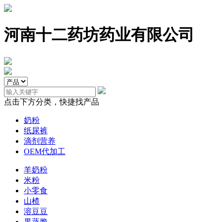
河南十二药坊药业有限公司
点击下方分类，快捷找产品
奶粉
纸尿裤
滴剂营养
OEM代加工
羊奶粉
米粉
小零食
山楂
溶豆豆
果蔬脆