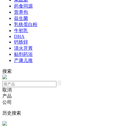
药食同源
营养包
益生菌
乳铁蛋白粉
牛初乳
DHA
钙铁锌
清火开胃
贴剂药浴
产康儿推
搜索
取消
产品
公司
历史搜索