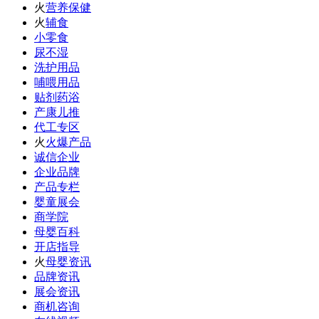
火
营养保健
火
辅食
小零食
尿不湿
洗护用品
哺喂用品
贴剂药浴
产康儿推
代工专区
火
火爆产品
诚信企业
企业品牌
产品专栏
婴童展会
商学院
母婴百科
开店指导
火
母婴资讯
品牌资讯
展会资讯
商机咨询