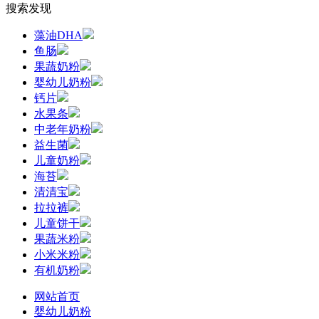
搜索发现
藻油DHA
鱼肠
果蔬奶粉
婴幼儿奶粉
钙片
水果条
中老年奶粉
益生菌
儿童奶粉
海苔
清清宝
拉拉裤
儿童饼干
果蔬米粉
小米米粉
有机奶粉
网站首页
婴幼儿奶粉