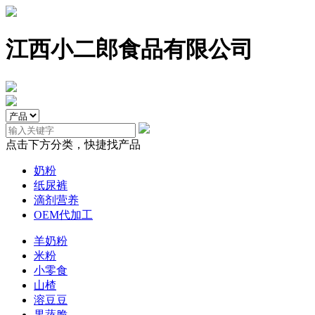
江西小二郎食品有限公司
点击下方分类，快捷找产品
奶粉
纸尿裤
滴剂营养
OEM代加工
羊奶粉
米粉
小零食
山楂
溶豆豆
果蔬脆