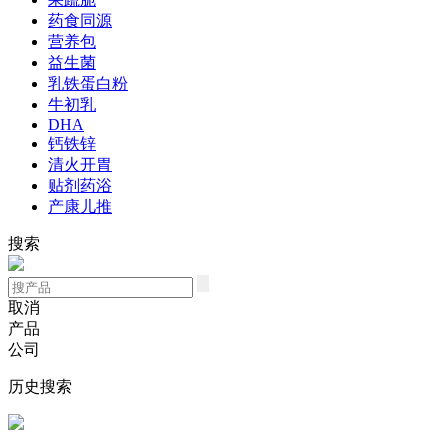
药食同源
营养包
益生菌
乳铁蛋白粉
牛初乳
DHA
钙铁锌
清火开胃
贴剂药浴
产康儿推
搜索
取消
产品
公司
历史搜索