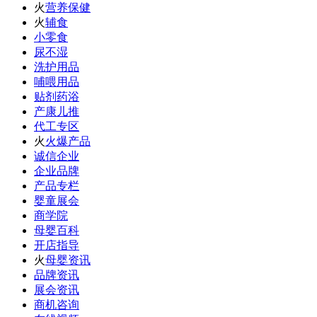
火
营养保健
火
辅食
小零食
尿不湿
洗护用品
哺喂用品
贴剂药浴
产康儿推
代工专区
火
火爆产品
诚信企业
企业品牌
产品专栏
婴童展会
商学院
母婴百科
开店指导
火
母婴资讯
品牌资讯
展会资讯
商机咨询