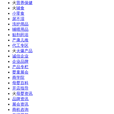
火
营养保健
火
辅食
小零食
尿不湿
洗护用品
哺喂用品
贴剂药浴
产康儿推
代工专区
火
火爆产品
诚信企业
企业品牌
产品专栏
婴童展会
商学院
母婴百科
开店指导
火
母婴资讯
品牌资讯
展会资讯
商机咨询