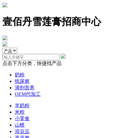
壹佰丹雪莲膏招商中心
点击下方分类，快捷找产品
奶粉
纸尿裤
滴剂营养
OEM代加工
羊奶粉
米粉
小零食
山楂
溶豆豆
果蔬脆