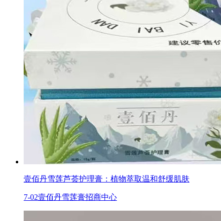
壹佰丹雪莲芦荟护理膏：植物萃取温和舒缓肌肤
7-02
壹佰丹雪莲膏招商中心