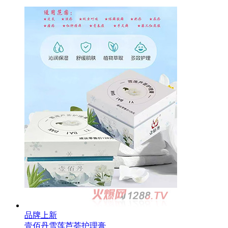
品牌上新
壹佰丹雪莲芦荟护理膏