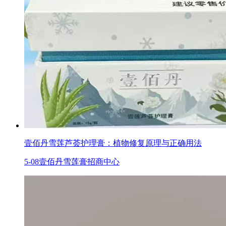
壹佰丹雪莲芦荟护理膏：植物修复原理与正确用法
5-08
壹佰丹雪莲膏招商中心