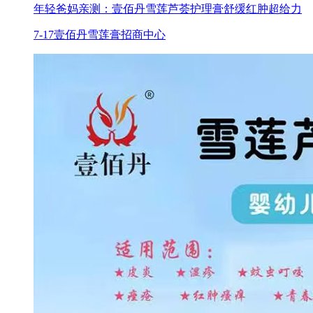
年轻爸妈亲测：壹佰丹雪莲芦荟护理膏舒缓红肿超给力
7-17
壹佰丹雪莲膏招商中心