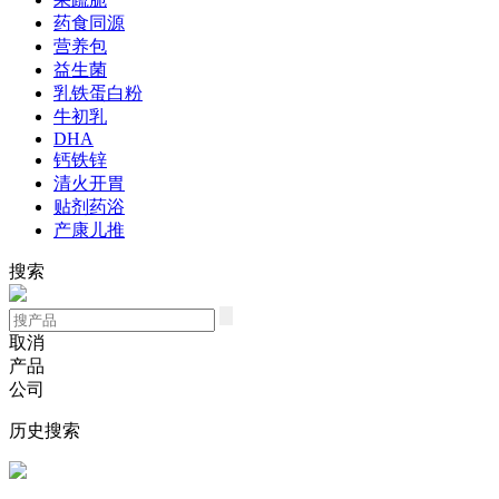
药食同源
营养包
益生菌
乳铁蛋白粉
牛初乳
DHA
钙铁锌
清火开胃
贴剂药浴
产康儿推
搜索
取消
产品
公司
历史搜索