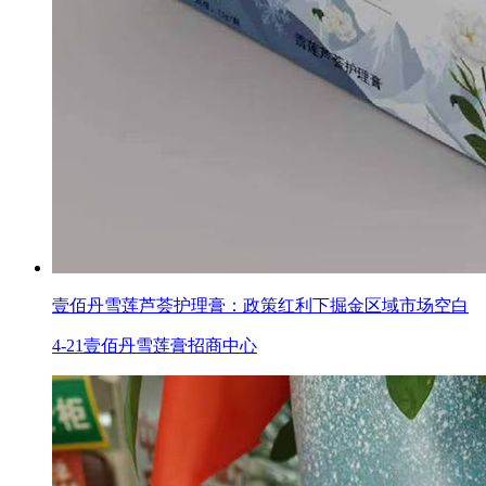
壹佰丹雪莲芦荟护理膏：政策红利下掘金区域市场空白
4-21
壹佰丹雪莲膏招商中心