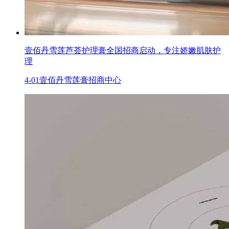
壹佰丹雪莲芦荟护理膏全国招商启动，专注娇嫩肌肤护
理
4-01
壹佰丹雪莲膏招商中心