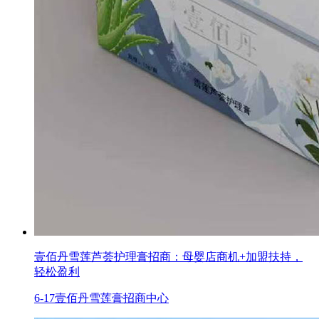
壹佰丹雪莲芦荟护理膏招商：母婴店商机+加盟扶持，
轻松盈利
6-17
壹佰丹雪莲膏招商中心