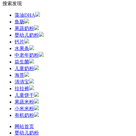
搜索发现
藻油DHA
鱼肠
果蔬奶粉
婴幼儿奶粉
钙片
水果条
中老年奶粉
益生菌
儿童奶粉
海苔
清清宝
拉拉裤
儿童饼干
果蔬米粉
小米米粉
有机奶粉
网站首页
婴幼儿奶粉