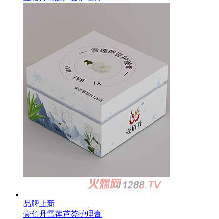
品牌上新
壹佰丹雪莲芦荟护理膏