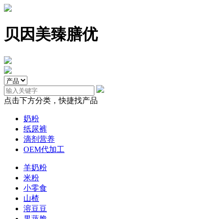
贝因美臻膳优
点击下方分类，快捷找产品
奶粉
纸尿裤
滴剂营养
OEM代加工
羊奶粉
米粉
小零食
山楂
溶豆豆
果蔬脆