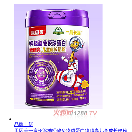
品牌上新
贝因美一鹿长篙神经酸免疫球蛋白臻膳高儿童成长奶粉