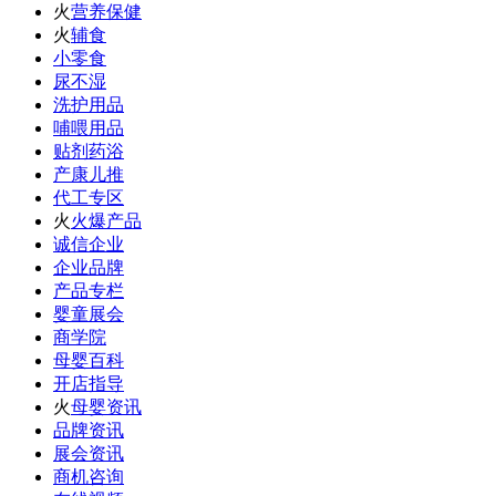
火
营养保健
火
辅食
小零食
尿不湿
洗护用品
哺喂用品
贴剂药浴
产康儿推
代工专区
火
火爆产品
诚信企业
企业品牌
产品专栏
婴童展会
商学院
母婴百科
开店指导
火
母婴资讯
品牌资讯
展会资讯
商机咨询