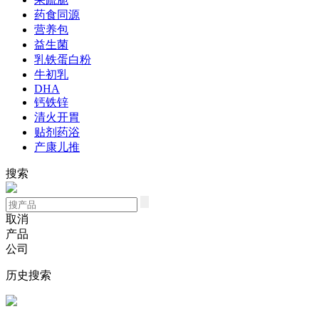
药食同源
营养包
益生菌
乳铁蛋白粉
牛初乳
DHA
钙铁锌
清火开胃
贴剂药浴
产康儿推
搜索
取消
产品
公司
历史搜索