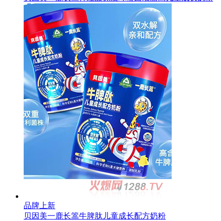
品牌上新
贝因美一鹿长篙牛脾肽儿童成长配方奶粉