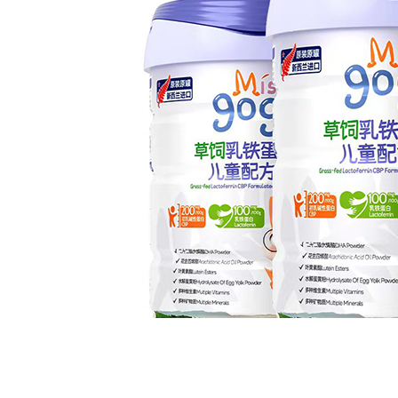
贝因美一鹿长篙：温和配方守护家庭日常营养
7-23
贝因美臻膳优