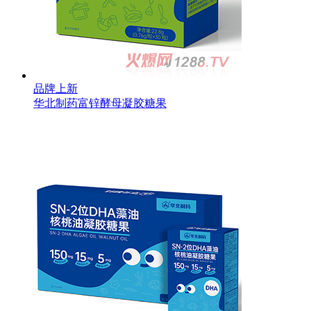
品牌上新
华北制药富锌酵母凝胶糖果