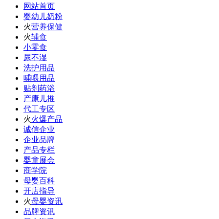
网站首页
婴幼儿奶粉
火
营养保健
火
辅食
小零食
尿不湿
洗护用品
哺喂用品
贴剂药浴
产康儿推
代工专区
火
火爆产品
诚信企业
企业品牌
产品专栏
婴童展会
商学院
母婴百科
开店指导
火
母婴资讯
品牌资讯