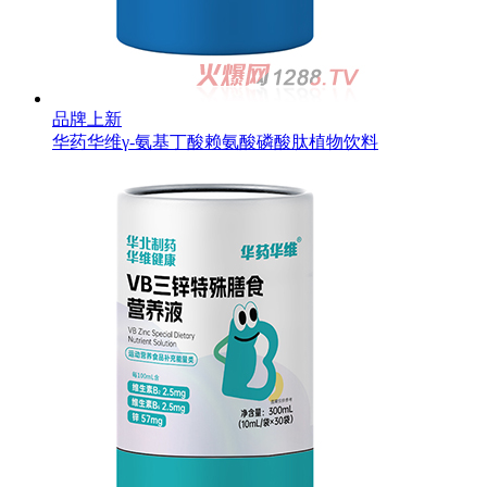
品牌上新
华药华维γ-氨基丁酸赖氨酸磷酸肽植物饮料