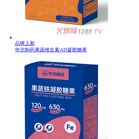
品牌上新
华北制药果蔬维生素AD凝胶糖果