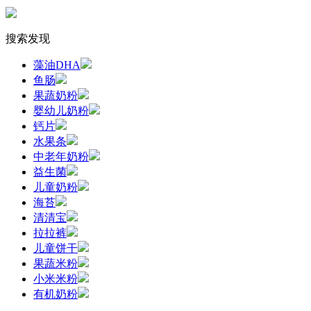
搜索发现
藻油DHA
鱼肠
果蔬奶粉
婴幼儿奶粉
钙片
水果条
中老年奶粉
益生菌
儿童奶粉
海苔
清清宝
拉拉裤
儿童饼干
果蔬米粉
小米米粉
有机奶粉