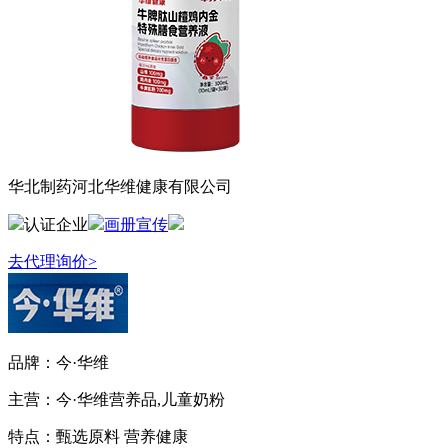
华北制药河北华维健康有限公司
认证企业
画册宣传
去代理询价>
品牌：
今·华维
主营：
今·华维营养品,儿童奶粉
特点：
甄选原料 营养健康