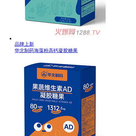
品牌上新
华北制药海藻粉高钙凝胶糖果