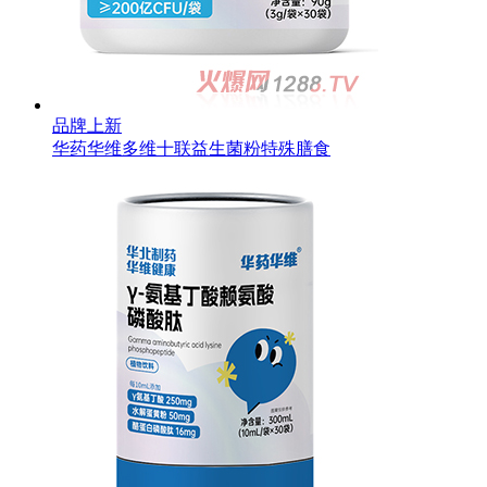
品牌上新
华药华维多维十联益生菌粉特殊膳食