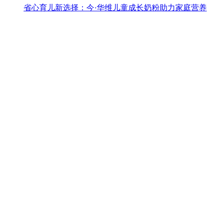
省心育儿新选择：今·华维儿童成长奶粉助力家庭营养
7-17
华北制药河北华维健康有限公司