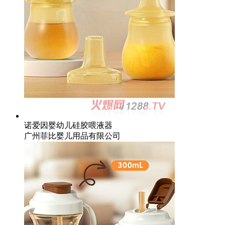
诺爱因婴幼儿硅胶喂液器
广州菲比婴儿用品有限公司